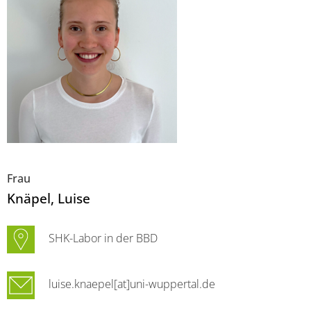
Frau
Knäpel
, Luise
SHK-Labor in der BBD
luise.knaepel[at]uni-wuppertal.de