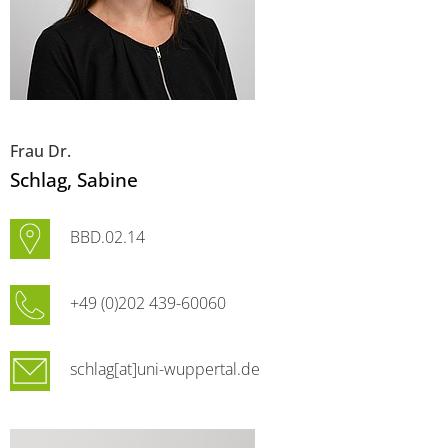
Frau Dr.
Schlag
, Sabine
BBD.02.14
+49 (0)202 439-60060
schlag[at]uni-wuppertal.de